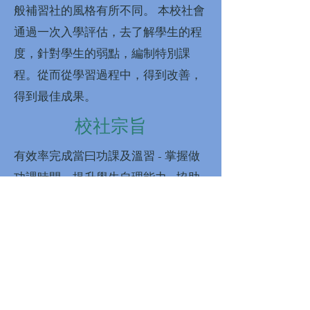
般補習社的風格有所不同。 本校社會
通過一次入學評估，去了解學生的程
度，針對學生的弱點，編制特別課
程。從而從學習過程中，得到改善，
得到最佳成果。
校社宗旨
有效率完成當曰功課及溫習 - 掌握做
功課時間，提升學生自理能力 - 協助
無法在學業方面幫助子女的家 長，使
家長減輕壓力 - 令學生有更多空餘時
間處理其他 課外活動
教學理念
因應每一個小朋友不同的特性，找出